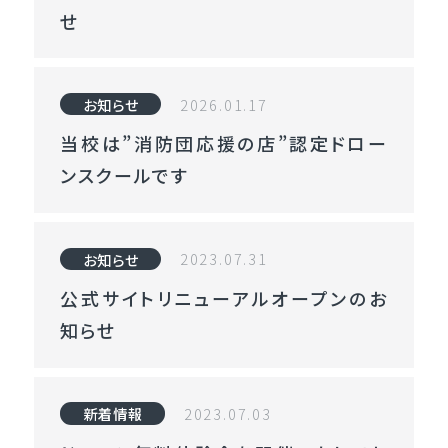
ン
せ
ス
二
等
2026.01.17
お知らせ
コ
当校は”消防団応援の店”認定ドロー
ー
ンスクールです
ス
（経
験
2023.07.31
お知らせ
者
向
公式サイトリニューアルオープンのお
け）
知らせ
国
家
2023.07.03
新着情報
ラ