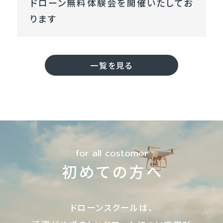
ドローン無料体験会を開催いたしてお
イ
ります
セ
ン
ス
一
一覧を見る
等
コ
ー
ス
（初
学
for all costomer
者
初めての方へ
向
け）
ドローンスクールは、
国