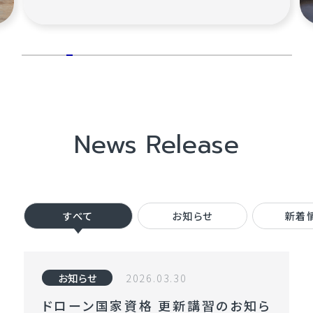
等
コ
ー
ス
（初
学
News Release
者
向
け）
国
すべて
お知らせ
新着
家
ラ
イ
2026.03.30
お知らせ
セ
ドローン国家資格 更新講習のお知ら