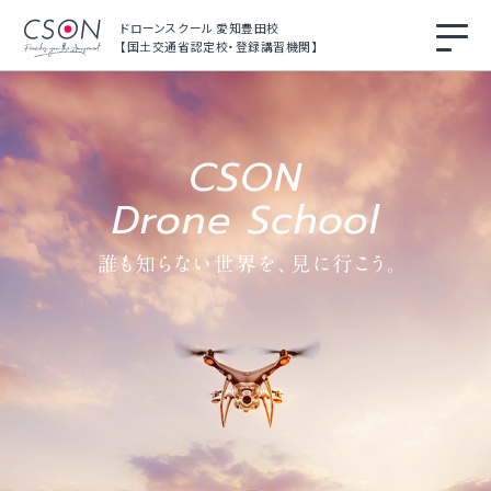
ドローンスクール 愛知豊田校
【国土交通省認定校・登録講習機関】
プラ
初め
コー
スク
お知
在校
お問
イバ
ての
ス・
ール
らせ
生の
い合
CSON
シー
方へ
料金
ガイ
方へ
わせ
ポリ
Drone School
シー
ド
for
business
ア
ク
国
セ
家
ス
ラ
イ
セ
施