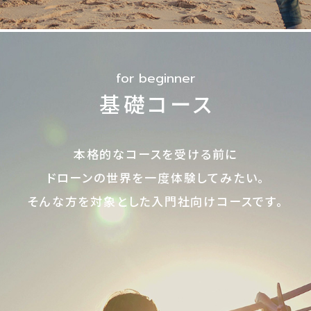
け）
農
業
ド
for beginner
ロ
基礎コース
ー
ン
本格的なコースを受ける前に
コ
ドローンの世界を一度体験してみたい。
ー
ス
そんな方を対象とした入門社向けコースです。