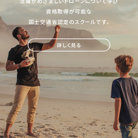
活躍がめざましいドローンについて学び
家
資格取得が可能な
ラ
国土交通省認定のスクールです。
イ
セ
ン
詳しく見る
ス
一
等
コ
ー
ス
（経
験
者
向