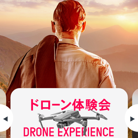
ン
設
ス
紹
準
介
備
コ
教
ー
員
ス
紹
介
国
家
入
ラ
校
イ
案
セ
内
◀︎
▶︎
ン
ス
二